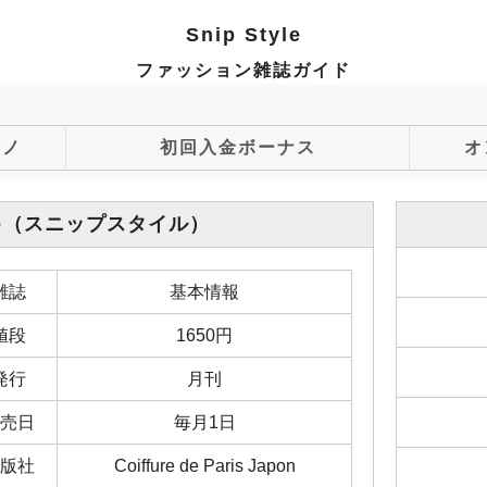
Snip Style
ファッション雑誌ガイド
ジノ
初回入金ボーナス
オ
e
（スニップスタイル）
雑誌
基本情報
値段
1650円
発行
月刊
売日
毎月1日
版社
Coiffure de Paris Japon