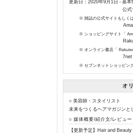
更新日：
2020年9月1日
- 基
公式
※ 雑誌の公式サイトもしく
Am
※ ショッピングサイト「 A
Ra
※ オンライン書店「 Rak
7n
※ セブンネットショッピング「
オ
○ 美容師・スタイリスト
未来をつくるヘアマガジンと
○ 媒体概要/紹介文/レビュー
【更新予定】Hair and Beauty tot