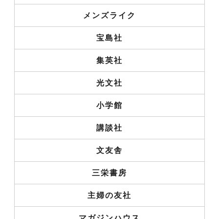
メンズライク
宝島社
集英社
光文社
小学館
講談社
文友舎
三栄書房
主婦の友社
マガジンハウス