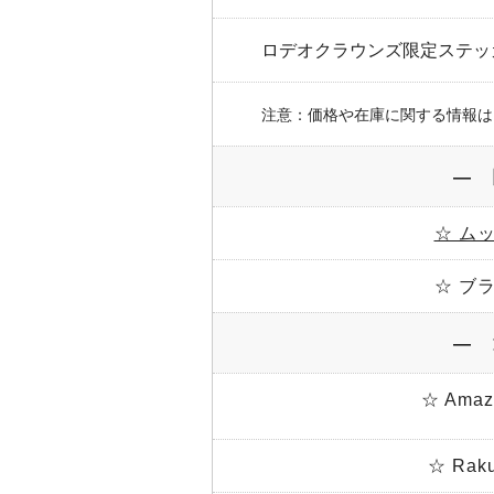
ロデオクラウンズ限定ステッ
注意：価格や在庫に関する情報は
― 
☆ ム
☆ ブ
― 
☆ Am
☆ Ra