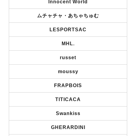
Innocent World
ムチャチャ・あちゃちゅむ
LESPORTSAC
MHL.
russet
moussy
FRAPBOIS
TITICACA
Swankiss
GHERARDINI