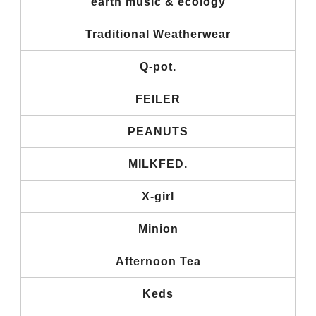
earth music & ecology
Traditional Weatherwear
Q-pot.
FEILER
PEANUTS
MILKFED.
X-girl
Minion
Afternoon Tea
Keds