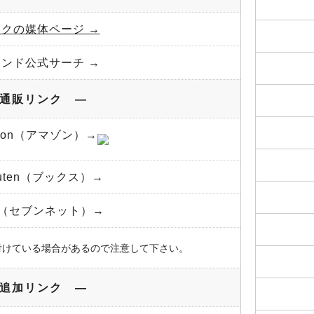
ックの媒体ページ →
ランド公式サーチ →
通販リンク ―
azon（アマゾン）→
kuten（ブックス）→
et（セブンネット）→
付けている場合があるので注意して下さい。
追加リンク ―