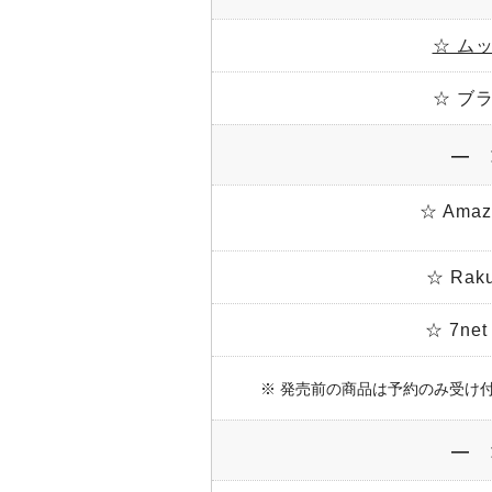
☆ ム
☆ ブ
― 
☆ Am
☆ Ra
☆ 7n
※ 発売前の商品は予約のみ受け
― 