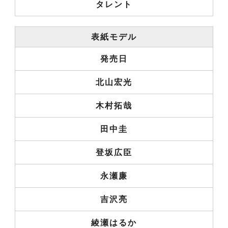
タレント
表紙モデル
発売日
北山宏光
木村拓哉
田中圭
登坂広臣
永瀬廉
吉沢亮
綾瀬はるか