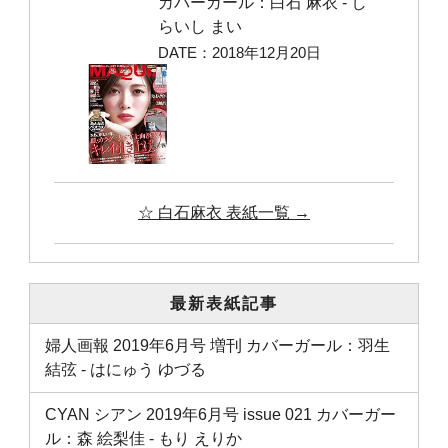
カバーガール：白石 麻衣 ‐ し
らいし まい
DATE：2018年12月20日
☆ 白石麻衣 表紙一覧 →
最新表紙記事
婦人画報 2019年6月号 増刊 カバーガール：羽生
結弦 ‐ はにゅう ゆづる
CYAN シアン 2019年6月号 issue 021 カバーガー
ル：森 絵梨佳 ‐ もり えりか