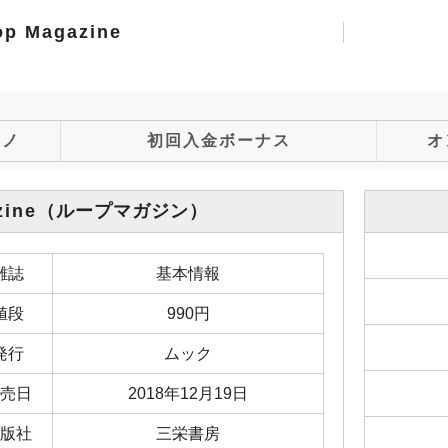
op Magazine
ジノ
初回入金ボーナス
オ
zine
（ループマガジン）
雑誌
基本情報
値段
990円
発行
ムック
売日
2018年12月19日
版社
三栄書房