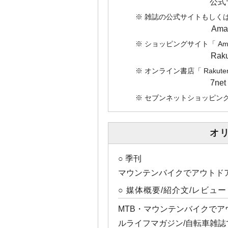
公式
※ 雑誌の公式サイトもしく
Am
※ ショッピングサイト「 A
Ra
※ オンライン書店「 Rak
7n
※ セブンネットショッピング「
オ
○ 季刊
マウンテンバイクでアウトド
○ 媒体概要/紹介文/レビュー
MTB・マウンテンバイクで
ルライフマガジン/自転車雑誌