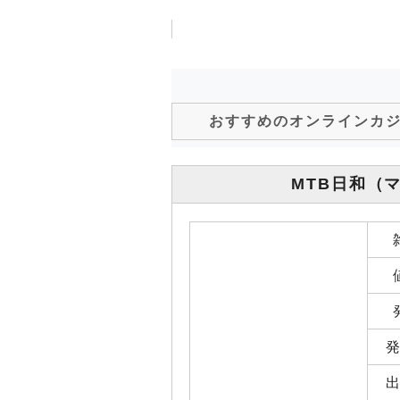
おすすめのオンラインカ
MTB日和
（
発
出