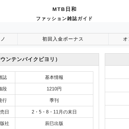
MTB日和
ファッション雑誌ガイド
ジノ
初回入金ボーナス
オ
マウンテンバイクビヨリ）
雑誌
基本情報
値段
1210円
発行
季刊
売日
2・5・8・11月の末日
版社
辰巳出版