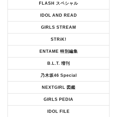
FLASH スペシャル
IDOL AND READ
GIRLS STREAM
STRiK!
ENTAME 特別編集
B.L.T. 増刊
乃木坂46 Special
NEXTGIRL 図鑑
GIRLS PEDIA
IDOL FILE