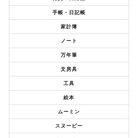
手帳・日記帳
家計簿
ノート
万年筆
文房具
工具
絵本
ムーミン
スヌーピー