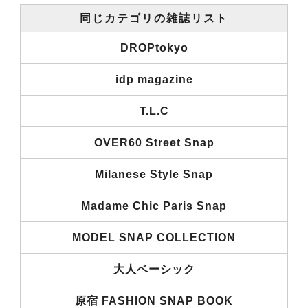
同じカテゴリの雑誌リスト
DROPtokyo
idp magazine
T.L.C
OVER60 Street Snap
Milanese Style Snap
Madame Chic Paris Snap
MODEL SNAP COLLECTION
大人ベーシック
原宿 FASHION SNAP BOOK