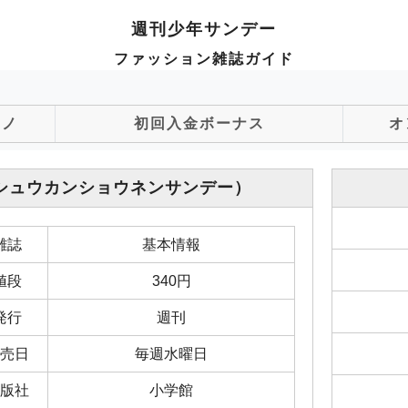
週刊少年サンデー
ファッション雑誌ガイド
ジノ
初回入金ボーナス
オ
シュウカンショウネンサンデー）
雑誌
基本情報
値段
340円
発行
週刊
売日
毎週水曜日
版社
小学館