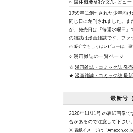
○ 媒体概要/紹介文/レビュー
1959年に創刊された少年向
同じ日に創刊されました。また、
が、発売日は『毎週水曜日』で
の雑誌は漫画雑誌です。ファ
※ 紹介文もしくはレビューは、
○ 漫画雑誌の一覧ページ
☆
漫画雑誌・コミック誌 発売
★
漫画雑誌・コミック誌 最新
最新号（A
2020年11/11号 の表紙
合があるので注意して下さい
※ 表紙イメージは「Amazon.c