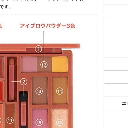
）です。
エ