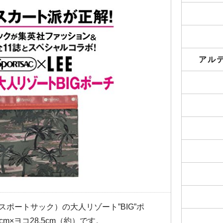
アル
（レスポートサック）の大人リゾート”BIG”ポ
m×ヨコ28.5cm（約）です。