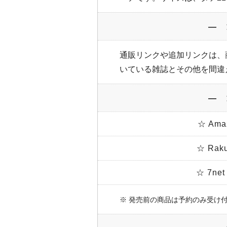
― 
通販リンクや追加リンクは、
いている雑誌とその他を間違
― 
☆ Am
☆ Ra
☆ 7n
※ 発売前の商品は予約のみ受け