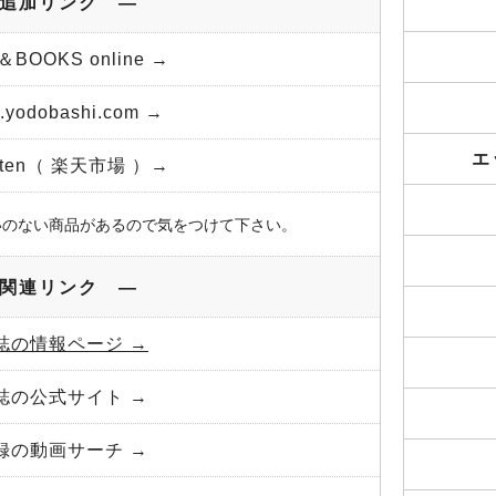
追加リンク ―
＆BOOKS online →
yodobashi.com →
エ
uten（ 楽天市場 ）→
いのない商品があるので気をつけて下さい。
関連リンク ―
誌の情報ページ →
誌の公式サイト →
録の動画サーチ →