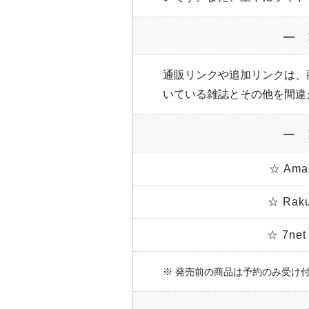
― 
通販リンクや追加リンクは、
いている雑誌とその他を間違
― 
☆ Am
☆ Ra
☆ 7n
※ 発売前の商品は予約のみ受け