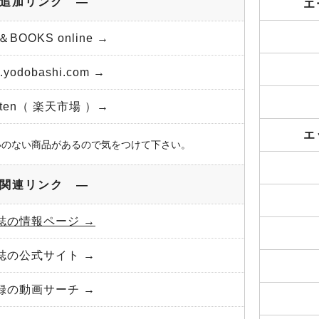
追加リンク ―
エ
＆BOOKS online →
yodobashi.com →
uten（ 楽天市場 ）→
エ
いのない商品があるので気をつけて下さい。
関連リンク ―
誌の情報ページ →
誌の公式サイト →
録の動画サーチ →