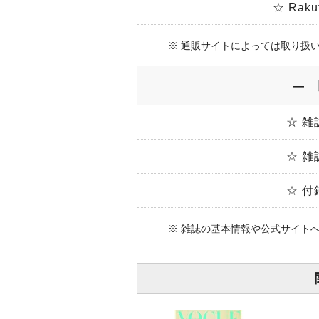
☆ Rak
※ 通販サイトによっては取り扱
― 
☆ 雑
☆ 雑
☆ 付
※ 雑誌の基本情報や公式サイト