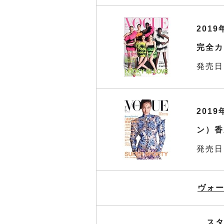
2019
完全カ
発売日
201
ン）香
発売日
ヴォー
スタ