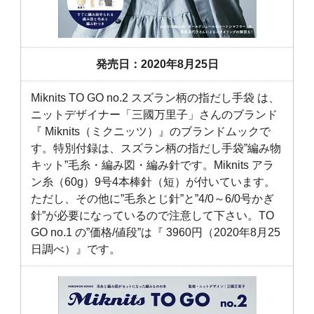
発売日：2020年8月25日
Miknits TO GO no.2 スズラン柄の指だし手袋 は、
ニットデザイナー「三國万里子」さんのブランド
『 Miknits（ミクニッツ）』のブランドムックで
す。特別付録は、スズラン柄の指だし手袋”編み物
キット”毛糸・編み図・編み針です。Miknits アラ
ン糸（60g）9号4本棒針（短）が付いています。
ただし、その他に”毛糸とじ針”と”4/0～6/0号かぎ
針”が必要になっているので注意して下さい。TO
GO no.1 の”価格/値段”は『 3960円（2020年8月25
日調べ）』です。