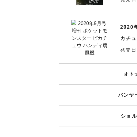
202
カチュ
発売日
オト
バンヤ
ショル